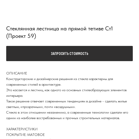
Стеклянная лестница на прямой тетиве Ст1
(Проект 59)
ЗАПРОСИТЬ СТОИМОСТЬ
ОПИСАНИЕ
Конструкторские и дизайнерские решения из стекла характерны для
современных стилей в архитектуре.
Это касается и лестниц, как одного из основных стилеобразующих элементов
интерьера.
Такое решение отвечает современным тенденциям в дизайне - сделать жилье
светлым, «прозрачным», почти «воздушным».
Стекло в этом отношении незаменимо, а современные технологии сделали его
одним из наиболее востребованных и прочных строительных материалов.
ХАРАКТЕРИСТИКИ
ПОКРЫТИЕ: МАТОВОЕ