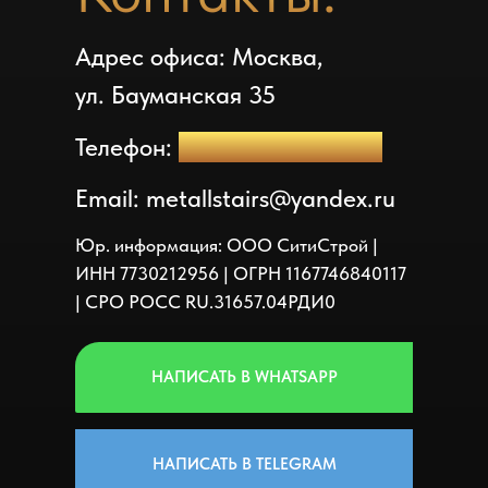
Адрес офиса: Москва,
ул. Бауманская 35
Телефон:
+7(499) 213-30-96
Email: metallstairs@yandex.ru
Юр. информация: ООО СитиСтрой |
ИНН 7730212956 | ОГРН 1167746840117
| СРО РОСС RU.31657.04РДИ0
НАПИСАТЬ В WHATSAPP
НАПИСАТЬ В TELEGRAM