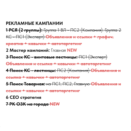
РЕКЛАМНЫЕ КАМПАНИИ
1 РСЯ (2 группы):
Группа 1 ВЛ - ПС2 (Компания). Группа 2
КС - ПС1 (Эксперт)
Объявления и ссылки + графич.
креатив + кавычки + автотаргетинг
2 Мастер кампаний:
Главная
NEW
3 Поиск КС - винтовые лестницы:
ПС1 (Эксперт)
Объявления и ссылка + кавычки + автотаргетинг
4 Поиск КС - лестницы:
ПС2 (Компания)
Объявления и
ссылка + кавычки + автотаргетинг
5 Поиск Товарная:
на ПС1, ПС2, Главную
Объявления и
ссылки + кавычки + автотаргетинг
6 СЕО стратегия
7 РК ОЗК на города
NEW