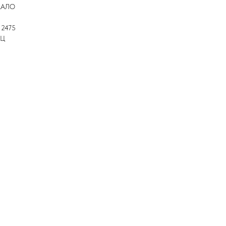
КАЛО
 2475
ЯЦ