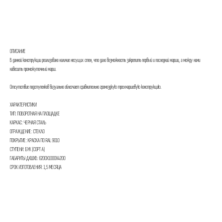
ЗАПРОСИТЬ СТОИМОСТЬ
ОПИСАНИЕ
В данной конструкции реализовано наличие несущих стен, что дало возможность закрепить первый и последний марши, а между ними
навесить промежуточный марш.
Отсутствие подступенков визуально облегчает сравнительно громоздкую трехмаршевую конструкцию.
ХАРАКТЕРИСТИКИ
ТИП: ПОВОРОТНАЯ НА ПЛОЩАДКЕ
КАРКАС: ЧЕРНАЯ СТАЛЬ
ОГРАЖДЕНИЕ: СТЕКЛО
ПОКРЫТИЕ: КРАСКА ПО RAL 9010
СТУПЕНИ: БУК (СОРТ А)
ГАБАРИТЫ ДХШХВ: 6200Х1000Х4200
СРОК ИЗГОТОВЛЕНИЯ: 1,5 МЕСЯЦА