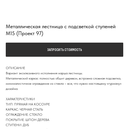
Металлическая лестница с подсветкой ступеней
М15 (Проект 97)
ЗАПРОСИТЬ СТОИМОСТЬ
ОПИСАНИЕ
Вариант эксклюзивного исполнения марша лестницы.
Металлический каркас полностью обшит деревом, встроена сложная подсветка,
минималистичное ограждение из стекла – все, что нужно настоящему «гурману»
дизайна.
ХАРАКТЕРИСТИКИ
ТИП: ПРЯМАЯ НА КОСОУРЕ
КАРКАС: ЧЕРНАЯ СТАЛЬ
ОГРАЖДЕНИЕ: СТЕКЛО
ПОКРЫТИЕ: ШПОН ДЕРЕВА
СТУПЕНИ: ДУБ