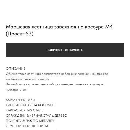
Маршевая лестница забежная на косоуре М4
(Проект 53)
ЗАПРОСИТЬ СТОИМОСТЬ
ОПИСАНИЕ
Обычно такие лестницы появляются в небольших помещениях, там, где
необходимо экономить место.
Вьющийся косоур позволяет огибать стены, не сильно загромождая
пространство.
ХАРАКТЕРИСТИКИ
ТИП: ЗАБЕЖНАЯ НА КОСОУРЕ
КАРКАС: ЧЕРНАЯ СТАЛЬ
ОГРАЖДЕНИЕ: ЧЕРНАЯ СТАЛЬ, ДЕРЕВО
ПОКРЫТИЕ: ЛАК ПО МЕТАЛЛУ
СТУПЕНИ: ЛИСТВЕННИЦА